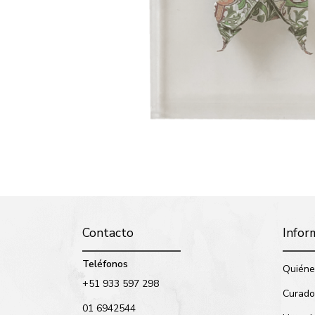
Contacto
Infor
Teléfonos
Quiéne
+51 933 597 298
Curado
01 6942544