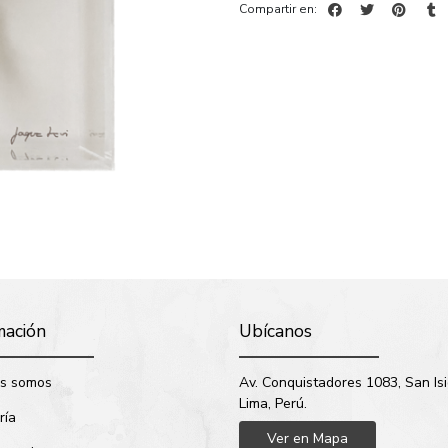
Compartir en:
mación
Ubícanos
s somos
Av. Conquistadores 1083, San Isi
Lima, Perú.
ría
Ver en Mapa