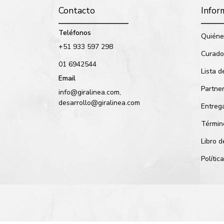
Contacto
Infor
Teléfonos
Quiéne
+51 933 597 298
Curado
01 6942544
Lista d
Email
Partne
info@giralinea.com,
desarrollo@giralinea.com
Entreg
Términ
Libro 
Políti