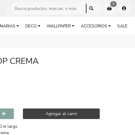
0
INARIAS
DECO
WALLPAPER
ACCESORIOS
SALE
OP CREMA
Agregar al carro
0 m largo.
crema.