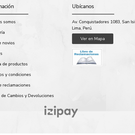
mación
Ubícanos
s somos
Av. Conquistadores 1083, San Isi
Lima, Perú.
ría
Ver en Mapa
e novios
rs
a de productos
os y condiciones
de reclamaciones
ca de Cambios y Devoluciones