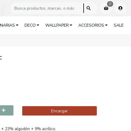
0
INARIAS
DECO
WALLPAPER
ACCESORIOS
SALE
F
Encargar
 + 23% algodón + 9% acrílico.