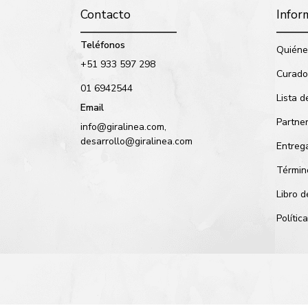
Contacto
Infor
Teléfonos
Quiéne
+51 933 597 298
Curado
01 6942544
Lista d
Email
Partne
info@giralinea.com,
desarrollo@giralinea.com
Entreg
Términ
Libro 
Políti