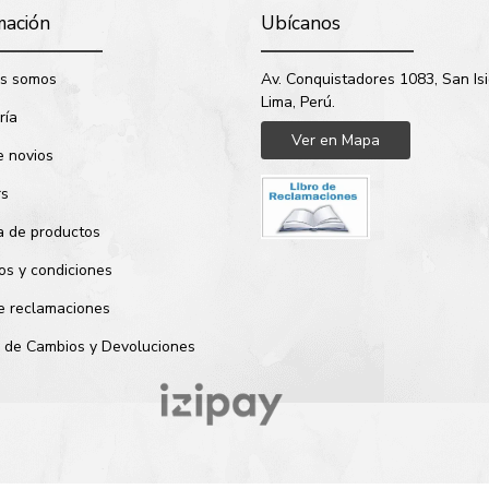
mación
Ubícanos
s somos
Av. Conquistadores 1083, San Isi
Lima, Perú.
ría
Ver en Mapa
e novios
rs
a de productos
os y condiciones
de reclamaciones
ca de Cambios y Devoluciones