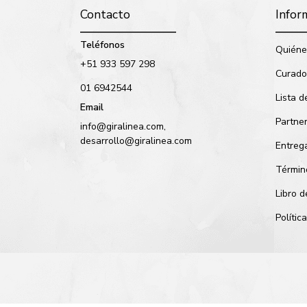
Contacto
Infor
Teléfonos
Quiéne
+51 933 597 298
Curado
01 6942544
Lista d
Email
Partne
info@giralinea.com,
desarrollo@giralinea.com
Entreg
Términ
Libro 
Políti