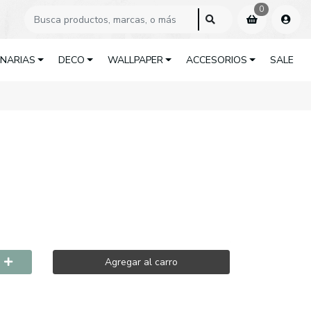
0
INARIAS
DECO
WALLPAPER
ACCESORIOS
SALE
9
Agregar al carro