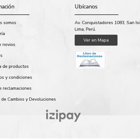
mación
Ubícanos
s somos
Av. Conquistadores 1083, San Isi
Lima, Perú.
ría
Ver en Mapa
e novios
rs
a de productos
os y condiciones
de reclamaciones
ca de Cambios y Devoluciones