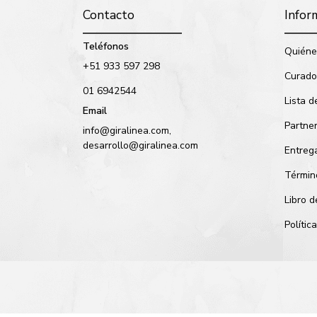
Contacto
Infor
Teléfonos
Quiéne
+51 933 597 298
Curado
01 6942544
Lista d
Email
Partne
info@giralinea.com,
desarrollo@giralinea.com
Entreg
Términ
Libro 
Políti