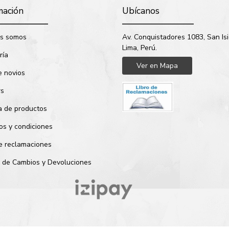
mación
Ubícanos
s somos
Av. Conquistadores 1083, San Isi
Lima, Perú.
ría
Ver en Mapa
e novios
rs
a de productos
os y condiciones
de reclamaciones
ca de Cambios y Devoluciones