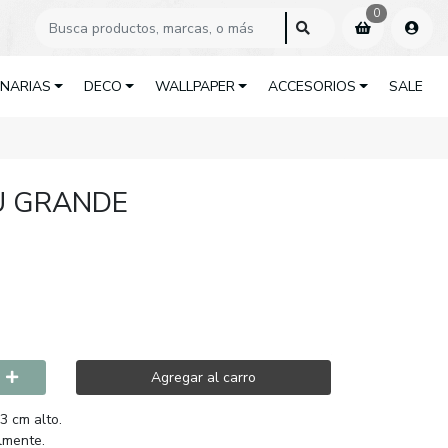
0
INARIAS
DECO
WALLPAPER
ACCESORIOS
SALE
U GRANDE
Agregar al carro
3 cm alto.
almente.