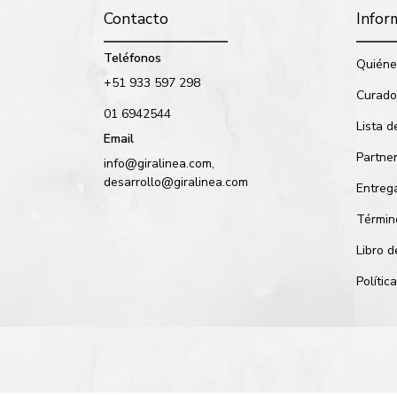
Contacto
Infor
Teléfonos
Quiéne
+51 933 597 298
Curado
01 6942544
Lista d
Email
Partne
info@giralinea.com,
desarrollo@giralinea.com
Entreg
Términ
Libro 
Políti