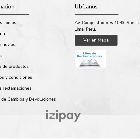
mación
Ubícanos
s somos
Av. Conquistadores 1083, San Isi
Lima, Perú.
ría
Ver en Mapa
e novios
rs
a de productos
os y condiciones
de reclamaciones
ca de Cambios y Devoluciones