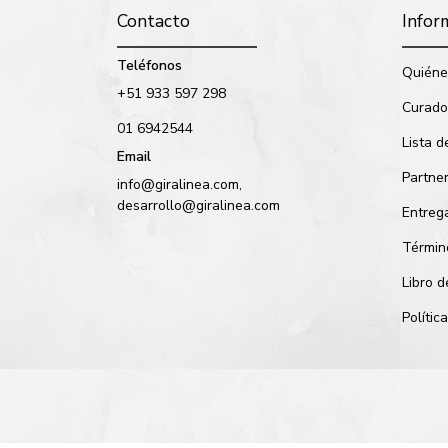
Contacto
Infor
Teléfonos
Quiéne
+51 933 597 298
Curado
01 6942544
Lista d
Email
Partne
info@giralinea.com,
desarrollo@giralinea.com
Entreg
Términ
Libro 
Políti