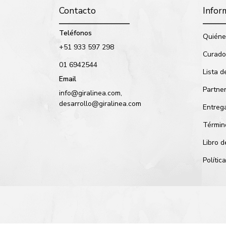
Contacto
Infor
Teléfonos
Quiéne
+51 933 597 298
Curado
01 6942544
Lista d
Email
Partne
info@giralinea.com,
desarrollo@giralinea.com
Entreg
Términ
Libro 
Políti