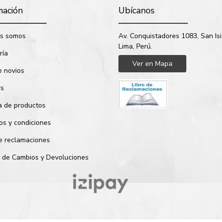
mación
Ubícanos
s somos
Av. Conquistadores 1083, San Isi
Lima, Perú.
ría
Ver en Mapa
e novios
rs
a de productos
os y condiciones
de reclamaciones
ca de Cambios y Devoluciones