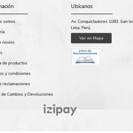
mación
Ubícanos
s somos
Av. Conquistadores 1083, San Isi
Lima, Perú.
ría
Ver en Mapa
e novios
rs
a de productos
os y condiciones
de reclamaciones
ca de Cambios y Devoluciones