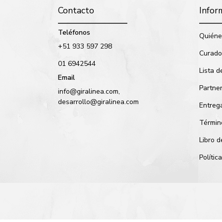
Contacto
Infor
Teléfonos
Quiéne
+51 933 597 298
Curado
01 6942544
Lista d
Email
Partne
info@giralinea.com,
desarrollo@giralinea.com
Entreg
Términ
Libro 
Políti