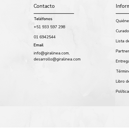
Contacto
Infor
Teléfonos
Quiéne
+51 933 597 298
Curado
01 6942544
Lista d
Email
Partne
info@giralinea.com,
desarrollo@giralinea.com
Entreg
Términ
Libro 
Políti