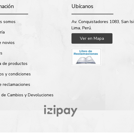
mación
Ubícanos
s somos
Av. Conquistadores 1083, San Isi
Lima, Perú.
ría
Ver en Mapa
e novios
rs
a de productos
os y condiciones
de reclamaciones
ca de Cambios y Devoluciones