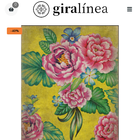
0
-40%