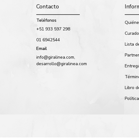
Contacto
Infor
Teléfonos
Quiéne
+51 933 597 298
Curado
01 6942544
Lista d
Email
Partne
info@giralinea.com,
desarrollo@giralinea.com
Entreg
Términ
Libro 
Políti