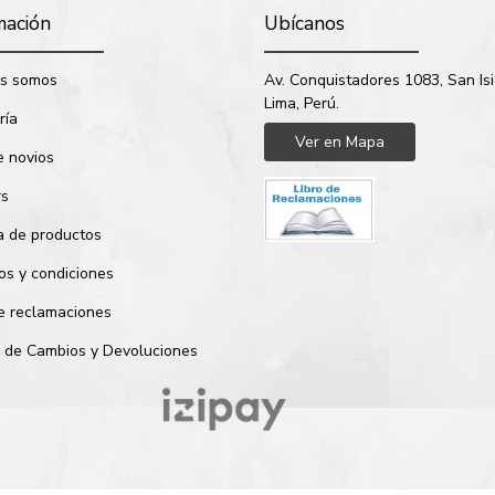
mación
Ubícanos
s somos
Av. Conquistadores 1083, San Isi
Lima, Perú.
ría
Ver en Mapa
e novios
rs
a de productos
os y condiciones
de reclamaciones
ca de Cambios y Devoluciones