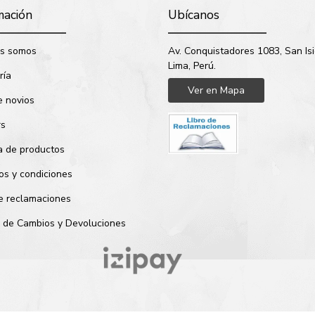
mación
Ubícanos
s somos
Av. Conquistadores 1083, San Isi
Lima, Perú.
ría
Ver en Mapa
e novios
rs
a de productos
os y condiciones
de reclamaciones
ca de Cambios y Devoluciones