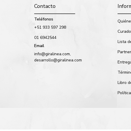
Contacto
Infor
Teléfonos
Quiéne
+51 933 597 298
Curado
01 6942544
Lista d
Email
Partne
info@giralinea.com,
desarrollo@giralinea.com
Entreg
Términ
Libro 
Políti