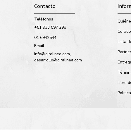
Contacto
Infor
Teléfonos
Quiéne
+51 933 597 298
Curado
01 6942544
Lista d
Email
Partne
info@giralinea.com,
desarrollo@giralinea.com
Entreg
Términ
Libro 
Políti