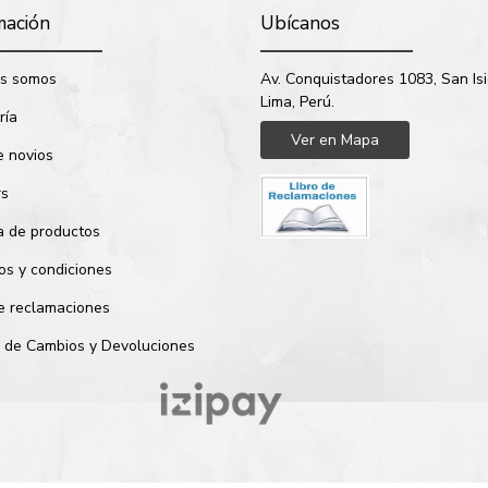
mación
Ubícanos
s somos
Av. Conquistadores 1083, San Isi
Lima, Perú.
ría
Ver en Mapa
e novios
rs
a de productos
os y condiciones
de reclamaciones
ca de Cambios y Devoluciones