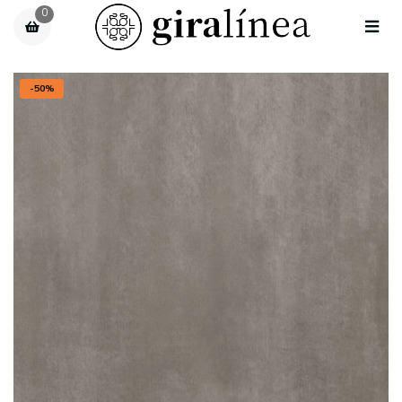
0
-50%