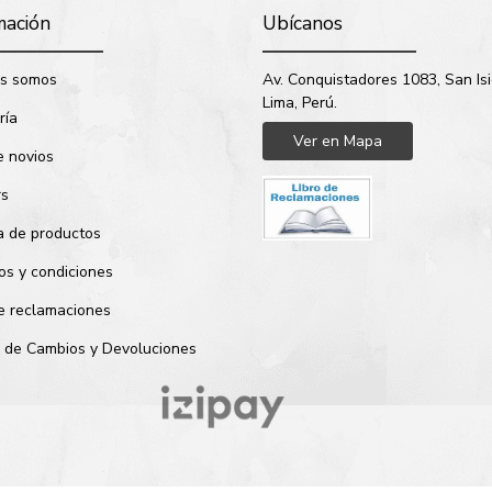
mación
Ubícanos
s somos
Av. Conquistadores 1083, San Isi
Lima, Perú.
ría
Ver en Mapa
e novios
rs
a de productos
os y condiciones
de reclamaciones
ca de Cambios y Devoluciones