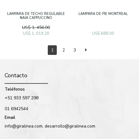
LAMPARA DE TECHO REGULABLE
LAMPARA DE PIE MONTREAL
NAIA CAPPUCCINO
US$ 1, 456.00
US$ 1, 019.20
US$ 688.00
1
2
3
Contacto
Teléfonos
+51 933 597 298
01 6942544
Email
info@giralinea.com, desarrollo@giralinea.com